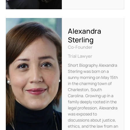
Alexandra
Sterling
Co-Founder
Trial Lawyer
Short Biography Alexandra
Sterling was born on a
sunny morning on May 15th
in the charming town of
Charleston, South
Carolina. Growing up in a
family deeply rooted in the
legal profession, Alexandra
was exposed to
discussions about justice,
ethics, and the law from an