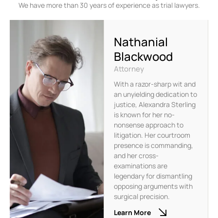
We have more than 30 years of experience as trial lawyers.
Nathanial
Blackwood
Attorney
With a razor-sharp wit and
an unyielding dedication to
justice, Alexandra Sterling
is known for her no-
nonsense approach to
litigation. Her courtroom
presence is commanding,
and her cross-
examinations are
legendary for dismantling
opposing arguments with
surgical precision.
Learn More